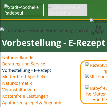
Startseite
Über uns
Karriere
Kontakt
Anfahrt
Vorbestellung - E-Rezept
Naturheilkunde
Beratung und Service
Vorbestellung - E-Rezept
Mutter-Kind-Apotheke
Naturkosmetik
Veranstaltungen
Kostenfreie Leistungen
Apothekenspiegel & Angebote