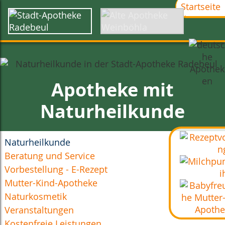
Startseite
Über uns
Karriere
Kontakt
Anfahrt
Apotheke mit
Naturheilkunde
Naturheilkunde
Beratung und Service
Vorbestellung - E-Rezept
Mutter-Kind-Apotheke
Naturkosmetik
Veranstaltungen
Kostenfreie Leistungen