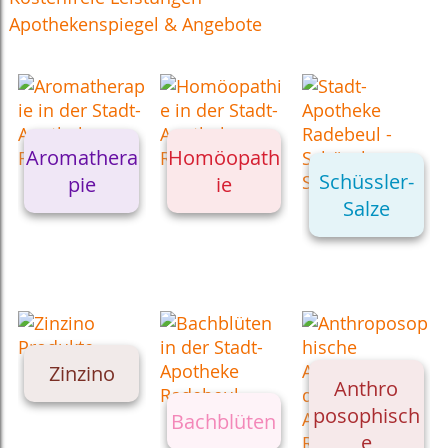
Apothekenspiegel & Angebote
Aromathera
Homöopath
Schüssler-
pie
ie
Salze
Zinzino
Anthro
posophisch
Bachblüten
e