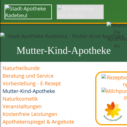
Startseite
Über uns
Karriere
Kontakt
Anfahrt
Mutter-Kind-Apotheke
Naturheilkunde
Beratung und Service
Vorbestellung - E-Rezept
Mutter-Kind-Apotheke
Naturkosmetik
Veranstaltungen
Kostenfreie Leistungen
Apothekenspiegel & Angebote